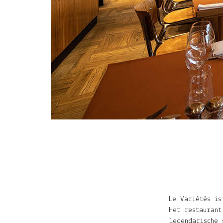
Le Variétés
is
Het restauran
legendarische 