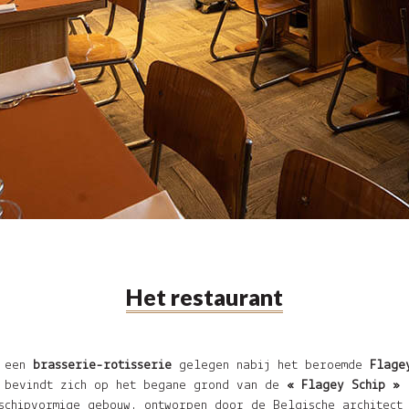
Het restaurant
 een
brasserie-rotisserie
gelegen nabij het beroemde
Flage
t bevindt zich op het begane grond van de
« Flagey Schip »
,
schipvormige gebouw, ontworpen door de Belgische architect