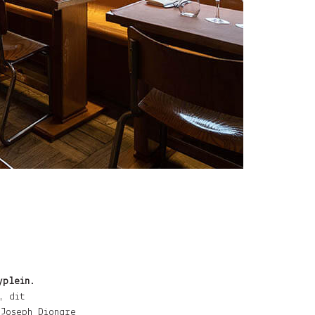
yplein
.
 dit
 Joseph Diongre