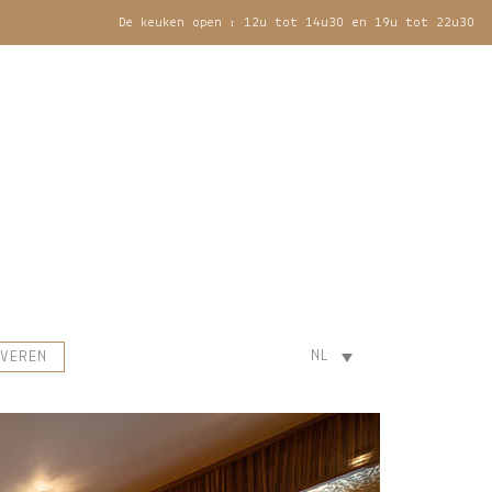
De keuken open : 12u tot 14u30 en 19u tot 22u30
NL
VEREN